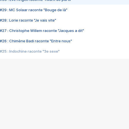
#29 : MC Solaar raconte "Bouge de là"
28 : Lorie raconte "Je vais vite"
#27 : Christophe Willem raconte "Jacques a dit"
#26 : Chimène Badi raconte "Entre nous"
#25 : Indochine raconte "3e sexe"
#24 : Zaho raconte "C'est chelou"
#23 : Patrick Bruel raconte "Au café des délices"
#22 : Kyo raconte "Le chemin"
#21 : Nolwenn Leroy raconte "Cassé"
#20 : Patrick Hernandez raconte "Born to be alive"
#19 : Lorie raconte "Près de moi"
#18 : Michael Jones raconte "A nos actes manqués" (avec Jean-Jacque