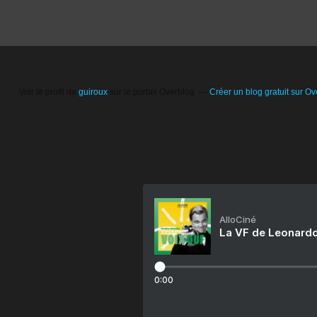
Voir le profil de
guiroux
sur le portail Overblog
Créer un blog gratuit sur Ov
AlloCiné
La VF de Leonardo
0:00