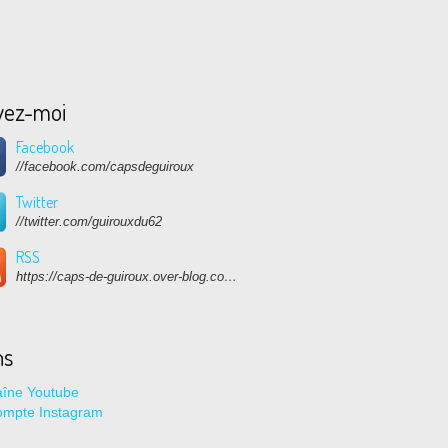
vez-moi
Facebook
//facebook.com/capsdeguiroux
Twitter
//twitter.com/guirouxdu62
RSS
https://caps-de-guiroux.over-blog.com/rss
ns
îne Youtube
ompte Instagram