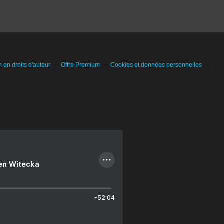
en droits d'auteur
Offre Premium
Cookies et données personnelles
ien Witecka
-52:04