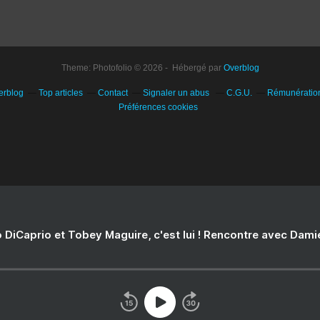
Theme: Photofolio © 2026 - Hébergé par
Overblog
erblog
Top articles
Contact
Signaler un abus
C.G.U.
Rémunération 
Préférences cookies
 DiCaprio et Tobey Maguire, c'est lui ! Rencontre avec Dam