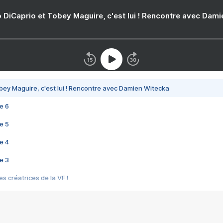
 DiCaprio et Tobey Maguire, c'est lui ! Rencontre avec Dam
bey Maguire, c'est lui ! Rencontre avec Damien Witecka
e 6
e 5
e 4
e 3
s créatrices de la VF !
e 2
e 1