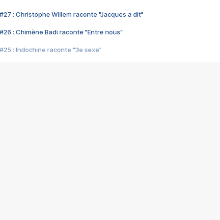
#27 : Christophe Willem raconte "Jacques a dit"
#26 : Chimène Badi raconte "Entre nous"
#25 : Indochine raconte "3e sexe"
#24 : Zaho raconte "C'est chelou"
#23 : Patrick Bruel raconte "Au café des délices"
#22 : Kyo raconte "Le chemin"
#21 : Nolwenn Leroy raconte "Cassé"
#20 : Patrick Hernandez raconte "Born to be alive"
#19 : Lorie raconte "Près de moi"
#18 : Michael Jones raconte "A nos actes manqués" (avec Jean-Jacque
#17 : Khaled raconte "Aïcha"
#16 : Corneille raconte "Parce qu'on vient de loin"