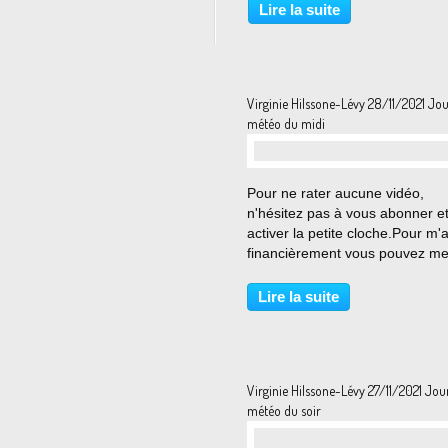
Nabédian pour les journaux mé
Lire la suite
du midi sur France 2 le 29 No
2021 on O...
Virginie Hilssone-Lévy 28/11/2021 Jo
météo du midi
Pour ne rater aucune vidéo,
n'hésitez pas à vous abonner e
activer la petite cloche.Pour m'
financièrement vous pouvez me 
un don sur tipee : ht... View Virg
Hilssone-Lévy pour le journal 
Lire la suite
de France 2 le 28 Novembre 2
on Odys...
Virginie Hilssone-Lévy 27/11/2021 Jo
météo du soir