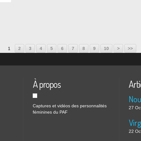
1
2
3
4
5
6
7
8
9
10
>
>>
À propos
Arti
Nou
Captures et vidéos des personnalités
27 Oc
féminines du PAF
22 Oc