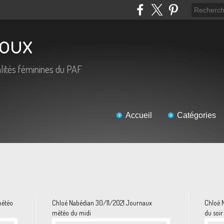
roux
lités féminines du PAF
Accueil
Catégories
météo
Chloé Nabédian 30/11/2021 Journaux
Chloé 
météo du midi
du soir