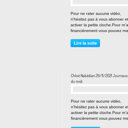
Pour ne rater aucune vidéo,
n'hésitez pas à vous abonner e
activer la petite cloche.Pour m'
financièrement vous pouvez me 
un don sur tipee : ht... View Ch
Nabédian pour le journal météo
Lire la suite
soir sur France 2 le 30 Novemb
2021 on Ody...
Chloé Nabédian 29/11/2021 Journau
du midi
Pour ne rater aucune vidéo,
n'hésitez pas à vous abonner e
activer la petite cloche.Pour m'
financièrement vous pouvez me
un don sur tipee : ht... View Ch