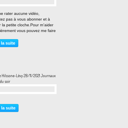
ne rater aucune vidéo,
tez pas à vous abonner et à
r la petite cloche.Pour m'aider
cièrement vous pouvez me faire
 sur tipee : ht... View Chloé
ian pour les journaux météo
 la suite
ir sur France 2 le 29 Novembre
on O...
ie Hilssone-Lévy 28/11/2021 Journaux
du soir
 la suite