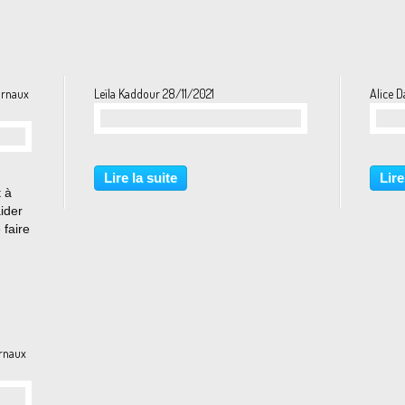
téo
vembre
urnaux
Leïla Kaddour 28/11/2021
Alice D
Lire la suite
Lire
t à
aider
faire
inie
météo
021
urnaux