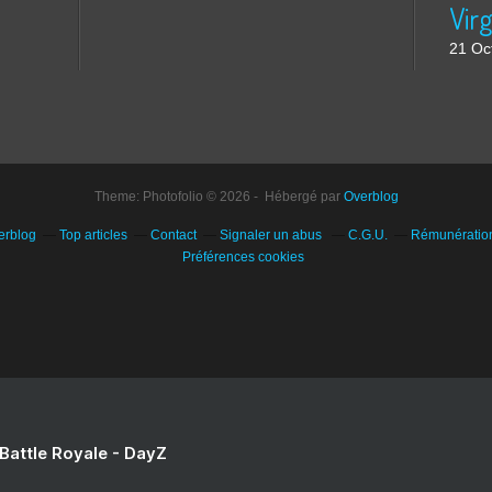
21 Oc
Theme: Photofolio © 2026 - Hébergé par
Overblog
erblog
Top articles
Contact
Signaler un abus
C.G.U.
Rémunération 
Préférences cookies
 Battle Royale - DayZ