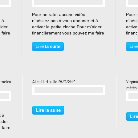
Pour ne rater aucune vidéo,
Pour 
t à
n'hésitez pas à vous abonner et à
n'hési
aider
activer la petite cloche.Pour m'aider
active
faire
financièrement vous pouvez me faire
finan
loé
un don sur tipee : ht... View Chloé
un don
 du
Nabédian pour les journaux météo
Nabéd
Lire la suite
Lire
re
du midi sur France 2 le 30 Novembre
du so
2021 on O...
2021 
x météo
Alice Darfeuille 28/11/2021
Virgin
météo 
Lire la suite
t à
Lire
aider
 faire
loé