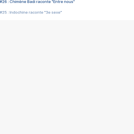
#26 : Chimène Badi raconte "Entre nous"
#25 : Indochine raconte "3e sexe"
#24 : Zaho raconte "C'est chelou"
#23 : Patrick Bruel raconte "Au café des délices"
#22 : Kyo raconte "Le chemin"
#21 : Nolwenn Leroy raconte "Cassé"
#20 : Patrick Hernandez raconte "Born to be alive"
#19 : Lorie raconte "Près de moi"
#18 : Michael Jones raconte "A nos actes manqués" (avec Jean-Jacque
#17 : Khaled raconte "Aïcha"
#16 : Corneille raconte "Parce qu'on vient de loin"
#15 : Indochine raconte "L'aventurier"
14 : Lorie raconte "Sur un air latino"