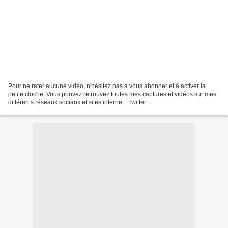
Pour ne rater aucune vidéo, n'hésitez pas à vous abonner et à activer la
petite cloche. Vous pouvez retrouvez toutes mes captures et vidéos sur mes
différents réseaux sociaux et sites internet : Twitter :
https://twitter.com/guirouxdu62 Facebook :
https://www.facebook.com/capsdeguiroux/...