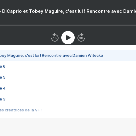
 DiCaprio et Tobey Maguire, c'est lui ! Rencontre avec Dam
bey Maguire, c'est lui ! Rencontre avec Damien Witecka
e 6
e 5
e 4
e 3
s créatrices de la VF !
e 2
e 1