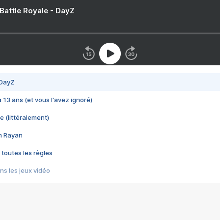
 Battle Royale - DayZ
 DayZ
 a 13 ans (et vous l'avez ignoré)
e (littéralement)
im Rayan
 toutes les règles
s les jeux vidéo
us choquant de Rockstar ? - Le scandale BULLY
e plus moche de Steam