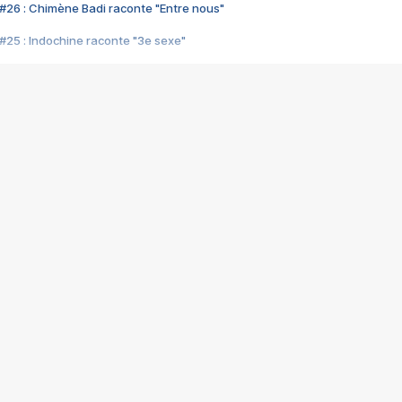
#26 : Chimène Badi raconte "Entre nous"
#25 : Indochine raconte "3e sexe"
#24 : Zaho raconte "C'est chelou"
#23 : Patrick Bruel raconte "Au café des délices"
#22 : Kyo raconte "Le chemin"
#21 : Nolwenn Leroy raconte "Cassé"
#20 : Patrick Hernandez raconte "Born to be alive"
#19 : Lorie raconte "Près de moi"
#18 : Michael Jones raconte "A nos actes manqués" (avec Jean-Jacque
#17 : Khaled raconte "Aïcha"
#16 : Corneille raconte "Parce qu'on vient de loin"
#15 : Indochine raconte "L'aventurier"
14 : Lorie raconte "Sur un air latino"